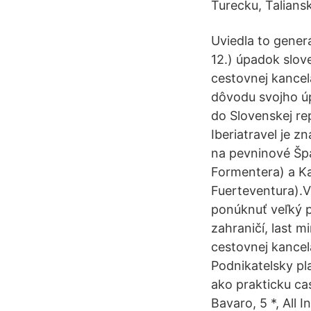
Turecku, Talians
Uviedla to generá
12.) úpadok slov
cestovnej kancel
dôvodu svojho ú
do Slovenskej rep
Iberiatravel je z
na pevninové Špa
Formentera) a Ka
Fuerteventura).
ponúknuť veľký p
zahraničí, last 
cestovnej kancel
Podnikatelsky pl
ako prakticku c
Bavaro, 5 *, All I