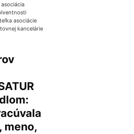
 asociácia
lventnosti
teľka asociácie
tovnej kancelárie
rov
 SATUR
ídlom:
racúvala
, meno,