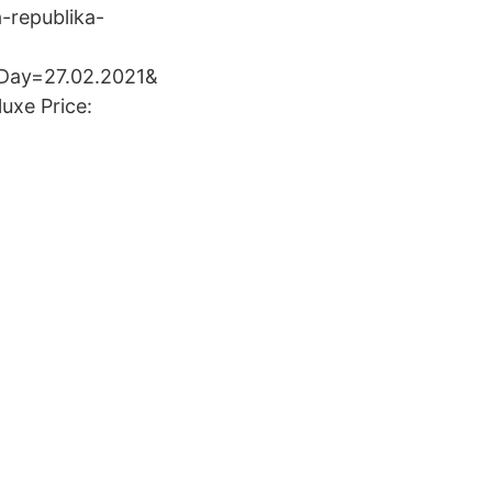
-republika-
Day=27.02.2021&
luxe Price: