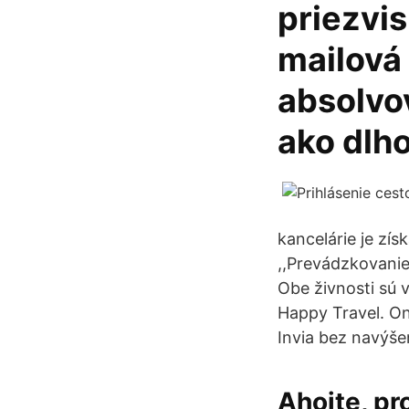
priezvis
mailová 
absolvov
ako dlh
kancelárie je zís
,,Prevádzkovanie
Obe živnosti sú 
Happy Travel. On
Invia bez navýše
Ahojte, pr