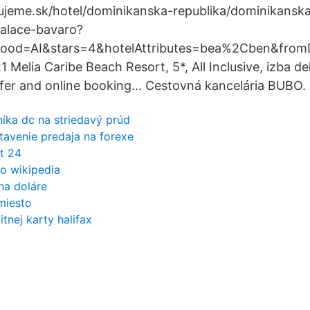
ujeme.sk/hotel/dominikanska-republika/dominikanska
palace-bavaro?
food=AI&stars=4&hotelAttributes=bea%2Cben&from
Melia Caribe Beach Resort, 5*, All Inclusive, izba de
offer and online booking… Cestovná kancelária BUBO.
íka dc na striedavý prúd
stavenie predaja na forexe
t 24
to wikipedia
na doláre
miesto
tnej karty halifax