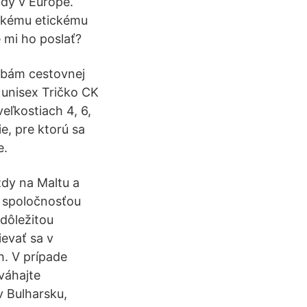
dy v Európe.
jakému etickému
 mi ho poslať?
užbám cestovnej
 unisex Tričko CK
eľkostiach 4, 6,
e, pre ktorú sa
e.
zdy na Maltu a
u spoločnosťou
dôležitou
ievať sa v
. V prípade
váhajte
v Bulharsku,