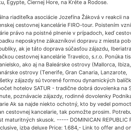
ku, Egypte, Čiernej Hore, na Kréte a Rodose.
lna riaditeľka asociácie Jozefína Žáková v reakcii na
enskej cestovnej kancelárie FIRO-tour. Poistením vzn
árie právo na poistné plnenie v prípadoch, keď cesto
padku neposkytne zákazníkovi dopravu z miesta poby
ubliky, ak je táto doprava súčasťou zájazdu, Iberiatr
načkou cestovnej kancelárie Travelco, s.r.o. Ponúka ti
nielsko, ako aj na Baleárske ostrovy (Mallorca, Ibiza
nárske ostrovy (Tenerife, Gran Canaria, Lanzarote,
Všetky zájazdy sú tvorené formou dynamických balíč
očet hotelov SATUR - tradične dobrá dovolenka na S
minute, poznávacie zájazdy, rodinné dovolenky Podnik
arie Ak sa najde niekto ochotný, kto by vedel pomoct
an cestovnej kancelarie, tak pomožte prosim. Potreb
ast maturitných skusok. ----- DOMINICAN REPUBLIC R
nclusive, izba deluxe Price: 1.684,- Link to offer and o