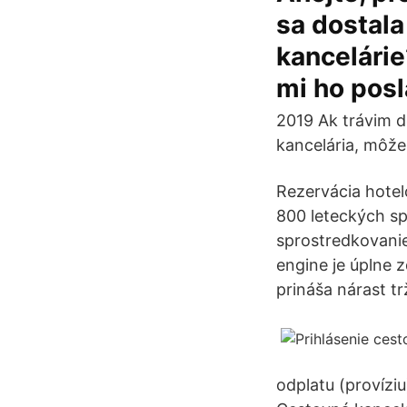
sa dostal
kancelárie
mi ho posl
2019 Ak trávim d
kancelária, môže
Rezervácia hotelo
800 leteckých sp
sprostredkovani
engine je úplne 
prináša nárast t
odplatu (provízi