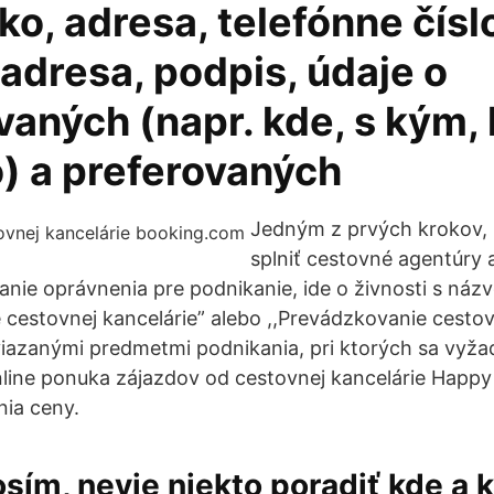
ko, adresa, telefónne číslo
adresa, podpis, údaje o
aných (napr. kde, s kým, 
o) a preferovaných
Jedným z prvých krokov, 
splniť cestovné agentúry 
kanie oprávnenia pre podnikanie, ide o živnosti s ná
 cestovnej kancelárie” alebo ,,Prevádzkovanie cestov
viazanými predmetmi podnikania, pri ktorých sa vyžad
line ponuka zájazdov od cestovnej kancelárie Happy
nia ceny.
osím, nevie niekto poradiť kde a 