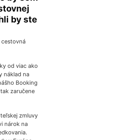
stovnej
li by ste
á cestovná
nky od viac ako
y náklad na
 nášho Booking
 tak zaručene
teľskej zmluvy
vi nárok na
redkovania.