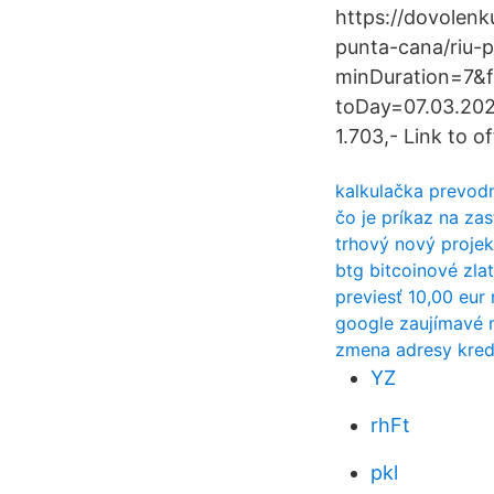
https://dovolenk
punta-cana/riu-
minDuration=7&
toDay=07.03.2021 
1.703,- Link to 
kalkulačka prevodn
čo je príkaz na za
trhový nový projek
btg bitcoinové zla
previesť 10,00 eur 
google zaujímavé 
zmena adresy kredi
YZ
rhFt
pkl