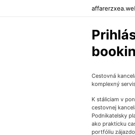
affarerzxea.we
Prihlá
booki
Cestovná kancelá
komplexný servis
K stáliciam v po
cestovnej kancel
Podnikatelsky pl
ako prakticku ca
portfóliu zájazd