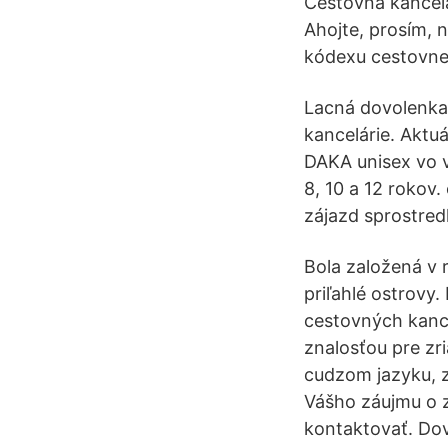
Cestovná kancelá
Ahojte, prosím, 
kódexu cestovnej
Lacná dovolenka 
kancelárie. Aktu
DAKA unisex vo v
8, 10 a 12 rokov.
zájazd sprostred
Bola založená v 
priľahlé ostrovy.
cestovných kance
znalosťou pre zr
cudzom jazyku, z
Vášho záujmu o z
kontaktovať. Dov