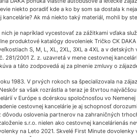
ria DAKA ponúka vlastné autobusové a letecké zájaz
nevie niekto poradiť kde a ko by som sa dostala k ne
 kancelárie? Ak má niekto taký materiál, mohli by ste
nich je napríklad vycestovať za zážitkami vďaka sl
álne produktové katalógy dovoleniek Tričko CK DAKA
eľkostiach S, M, L, XL, 2XL, 3XL a 4XL a v detských v
 č. 281/2001 Z. z. uzavretá v mene cestovnej kancelári
kúva a táto zodpovedá aj za plnenie zmluvy o zájazd
roku 1983. V prvých rokoch sa špecializovala na zája
 Neskôr sa však rozrástla a teraz je štvrtou najväčšo
lárií v Európe s dcérskou spoločnosťou vo Nemenej 
iadenie cestovnej kancelárie je aj schopnosť dorozum
 dôvodu oslovenia partnerov na zahraničných trhoch
aloženie s.r.o. nielen ako cestovnej kancelárienás ne
olenky na Leto 2021. Skvelé First Minute dovolenky 