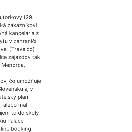
 utorkový (29.
iká zákazníkovi
vná kancelária z
tu v zahraničí
avel (Travelco)
síce zájazdov tak
, Menorca,
kov, čo umožňuje
lovensku aj v
atelsky plan
, alebo mal
ujem to do skoly
iu Palace
nline booking: