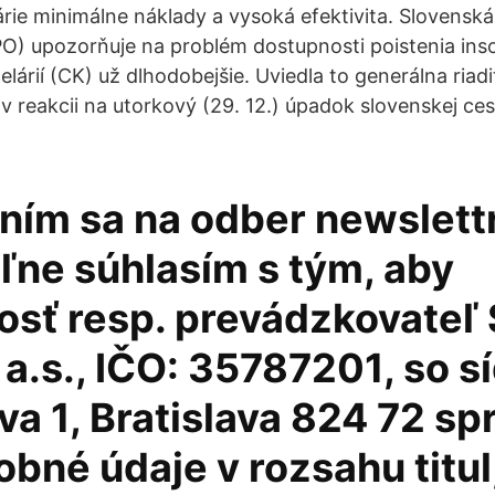
rie minimálne náklady a vysoká efektivita. Slovenská
O) upozorňuje na problém dostupnosti poistenia inso
árií (CK) už dlhodobejšie. Uviedla to generálna riadi
v reakcii na utorkový (29. 12.) úpadok slovenskej ces
ením sa na odber newslett
ľne súhlasím s tým, aby
osť resp. prevádzkovateľ
a.s., IČO: 35787201, so s
va 1, Bratislava 824 72 sp
bné údaje v rozsahu titul