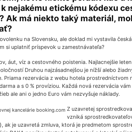
a k nejakému etickému kódexu ce
? Ak má niekto taký materiál, moh
ať?
ovolenku na Slovensku, ale doklad mi vystavila česk
m si uplatniť príspevok u zamestnávateľa?
v, áut, víz a cestovného poistenia. Najlacnejšie lete
oločností Druhou najzásadnejšou je nížší alebo žiadn
e. Priama rezervácia z webu hotela prostredníctvom
zdarma a s 0 % províziou. Každá nová rezervácia vám
ržieb ale ani o jedno Euro vám nezvyšuje náklady.
Z uzavretej sprostredkova
vzniká sprostredkovateľo
u), ak je uzavretá zmluva, ktorá je predmetom sprost