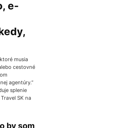
, e-
kedy,
ktoré musia
alebo cestovné
zvom
nej agentúry.”
uje splenie
 Travel SK na
ko by som