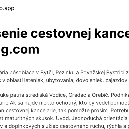
b.app
senie cestovnej kance
ng.com
ria pôsobiaca v Bytči, Pezinku a Považskej Bystrici
 v oblasti leteniek, ubytovania, dovoleniek, zájazdov
nuke patria strediská Vodice, Gradac a Orebič. Podnik
arie Ak sa najde niekto ochotný, kto by vedel pomoct
an cestovnej kancelarie, tak pomožte prosim. Potreb
st maturitných skusok. Úvod. Jednoduchá orientácia
ov a doplnkových služieb cestovného ruchu, rýchla a 