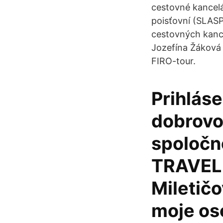
cestovné kancelá
poisťovní (SLASP
cestovných kancel
Jozefína Žáková 
FIRO-tour.
Prihlás
dobrovo
spoločn
TRAVEL 
Miletičo
moje oso