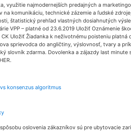
a, využitie najmodernejších predajných a marketingo
v na komunikáciu, technické zázemie a ľudské zdroj
sti, štatistický prehľad vlastných dosiahnutých výs
árie VPP – platné od 23.6.2019 Uložiť Oznámenie škod
 CK Uložiť Žiadanka k neživotnému poisteniu platná od
ova sprievodca do angličtiny, výslovnosť, tvary a prík
ký slovník zdarma. Dovolenka a zájazdy last minute
CHER.
vs konsenzus algoritmus
xy
pôsobu oslovenia zákazníkov sú pre ubytovacie zar