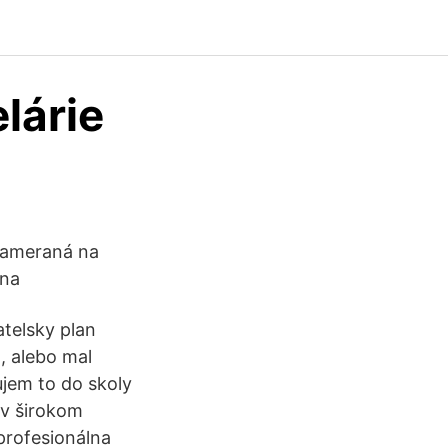
lárie
 zameraná na
 na
atelsky plan
, alebo mal
ujem to do skoly
 v širokom
profesionálna