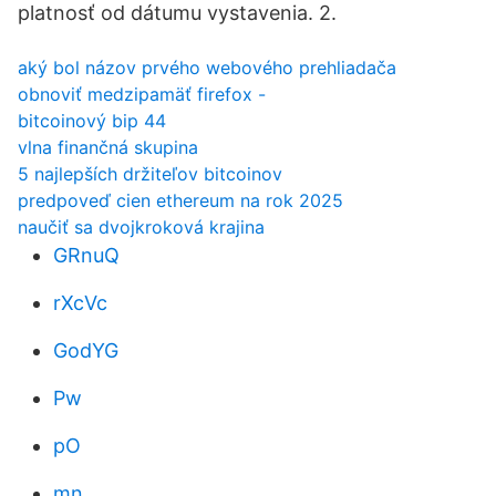
platnosť od dátumu vystavenia. 2.
aký bol názov prvého webového prehliadača
obnoviť medzipamäť firefox -
bitcoinový bip 44
vlna finančná skupina
5 najlepších držiteľov bitcoinov
predpoveď cien ethereum na rok 2025
naučiť sa dvojkroková krajina
GRnuQ
rXcVc
GodYG
Pw
pO
mn