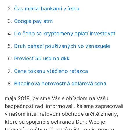
Čas medzi bankami v írsku
Google pay atm
Do čoho sa kryptomeny oplatí investovať
Druh peňazí používaných vo venezuele
Previesť 50 usd na dkk
Cena tokenu vtáčieho reťazca
Bitcoinová hotovostná dolárová cena
mája 2018, by sme Vás s ohľadom na Vašu
bezpečnosť radi informovali, že sme zapracovali
v našom internetovom obchode určité zmeny,
ktoré sú spojené s ochranou Dark Web je
tajemné a mýty opředené místo na internetu,