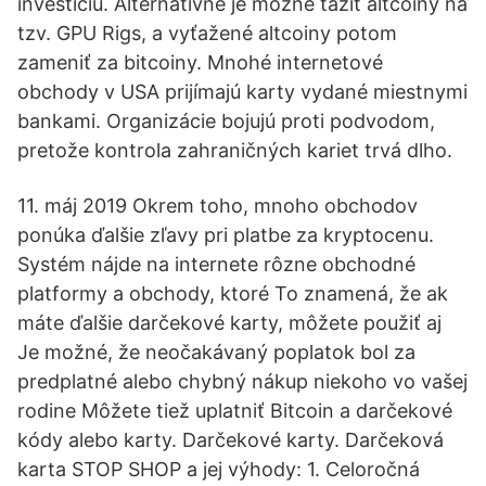
investíciu. Alternatívne je možné ťažiť altcoiny na
tzv. GPU Rigs, a vyťažené altcoiny potom
zameniť za bitcoiny. Mnohé internetové
obchody v USA prijímajú karty vydané miestnymi
bankami. Organizácie bojujú proti podvodom,
pretože kontrola zahraničných kariet trvá dlho.
11. máj 2019 Okrem toho, mnoho obchodov
ponúka ďalšie zľavy pri platbe za kryptocenu.
Systém nájde na internete rôzne obchodné
platformy a obchody, ktoré To znamená, že ak
máte ďalšie darčekové karty, môžete použiť aj
Je možné, že neočakávaný poplatok bol za
predplatné alebo chybný nákup niekoho vo vašej
rodine Môžete tiež uplatniť Bitcoin a darčekové
kódy alebo karty. Darčekové karty. Darčeková
karta STOP SHOP a jej výhody: 1. Celoročná