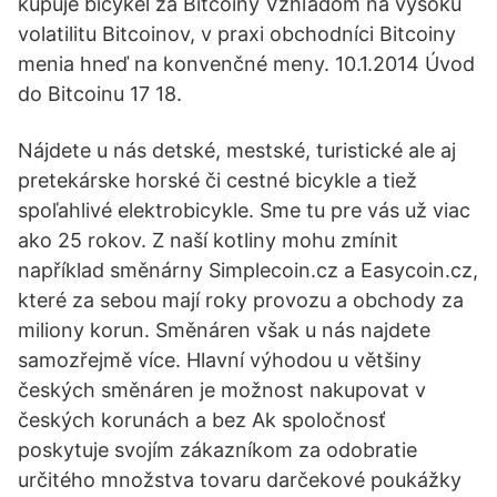
kupuje bicykel za Bitcoiny Vzhľadom na vysokú
volatilitu Bitcoinov, v praxi obchodníci Bitcoiny
menia hneď na konvenčné meny. 10.1.2014 Úvod
do Bitcoinu 17 18.
Nájdete u nás detské, mestské, turistické ale aj
pretekárske horské či cestné bicykle a tiež
spoľahlivé elektrobicykle. Sme tu pre vás už viac
ako 25 rokov. Z naší kotliny mohu zmínit
například směnárny Simplecoin.cz a Easycoin.cz,
které za sebou mají roky provozu a obchody za
miliony korun. Směnáren však u nás najdete
samozřejmě více. Hlavní výhodou u většiny
českých směnáren je možnost nakupovat v
českých korunách a bez Ak spoločnosť
poskytuje svojím zákazníkom za odobratie
určitého množstva tovaru darčekové poukážky