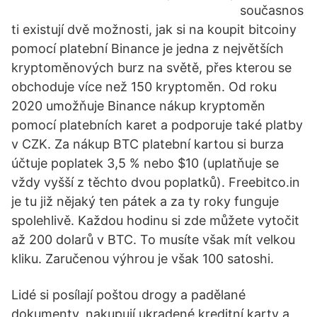
současnos
ti existují dvě možnosti, jak si na koupit bitcoiny
pomocí platební Binance je jedna z největších
kryptoměnových burz na světě, přes kterou se
obchoduje více než 150 kryptoměn. Od roku
2020 umožňuje Binance nákup kryptoměn
pomocí platebních karet a podporuje také platby
v CZK. Za nákup BTC platební kartou si burza
účtuje poplatek 3,5 % nebo $10 (uplatňuje se
vždy vyšší z těchto dvou poplatků). Freebitco.in
je tu již nějaký ten pátek a za ty roky funguje
spolehlivě. Každou hodinu si zde můžete vytočit
až 200 dolarů v BTC. To musíte však mít velkou
kliku. Zaručenou výhrou je však 100 satoshi.
Lidé si posílají poštou drogy a padělané
dokumenty, nakupují ukradené kreditní karty a